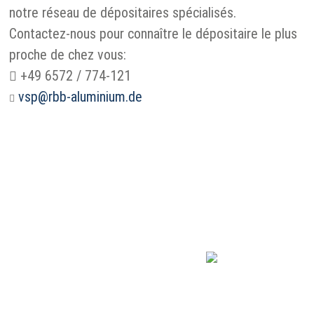
notre réseau de dépositaires spécialisés.
Contactez-nous pour connaître le dépositaire le plus
proche de chez vous:
+49 6572 / 774-121
vsp@rbb-aluminium.de
R·B·B Aluminium
Profiltechnik AG
Gewerbegebiet 2
DE 54531 Wallscheid
+49 (0) 6572/ 774-0
e-mail