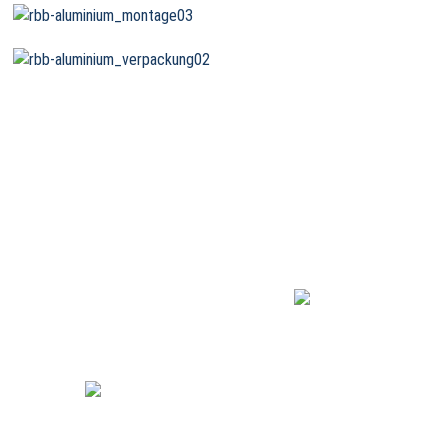
R·B·B Aluminium
Profiltechnik AG
Gewerbegebiet 2
DE 54531 Wallscheid
+49 (0) 6572/ 774-0
e-mail