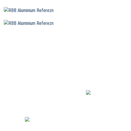
R·B·B Aluminium
Profiltechnik AG
Gewerbegebiet 2
DE 54531 Wallscheid
+49 (0) 6572/ 774-0
e-mail