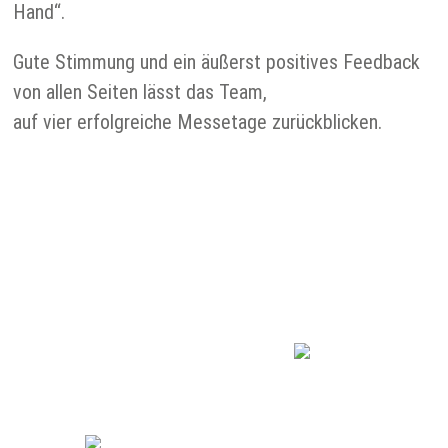
Hand“.
Gute Stimmung und ein äußerst positives Feedback
von allen Seiten lässt das Team,
auf vier erfolgreiche Messetage zurückblicken.
R·B·B Aluminium
Profiltechnik AG
Gewerbegebiet 2
DE 54531 Wallscheid
+49 (0) 6572/ 774-0
e-mail