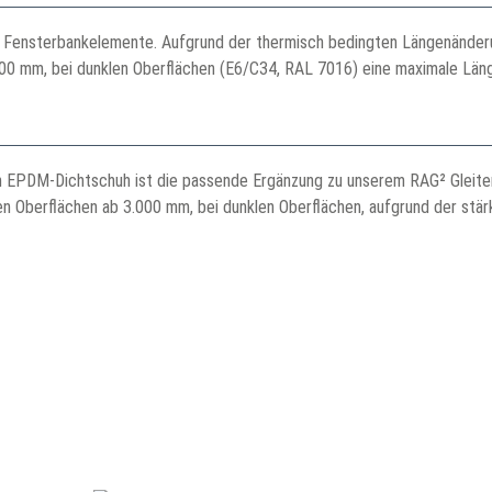
Fensterbankelemente. Aufgrund der thermisch bedingten Längenänderung
00 mm, bei dunklen Oberflächen (E6/C34, RAL 7016) eine maximale Läng
gem EPDM-Dichtschuh ist die passende Ergänzung zu unserem RAG² Gleit
n Oberflächen ab 3.000 mm, bei dunklen Oberflächen, aufgrund der stä
Unte
> Job