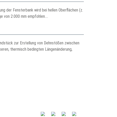
 der Fensterbank wird bei hellen Oberflächen (z.
e von 2.000 mm empfohlen....
endstück zur Erstellung von Dehnstößen zwischen
rkeren, thermisch bedingten Längenänderung,
rnehmen
Geschäftsbereiche:
s
> Aluminiumprofile