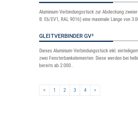
Aluminium-Verbindungsstück zur Abdeckung zweier 
B. E6/EV1, RAL 9016) eine maximale Länge von 3.0
GLEITVERBINDER GV²
Dieses Aluminium-Verbindungsstück inkl. einteili
zwei Fensterbankelementen. Diese werden bei helle
bereits ab 2.000...
<
1
2
3
4
>
R·B·B Aluminium