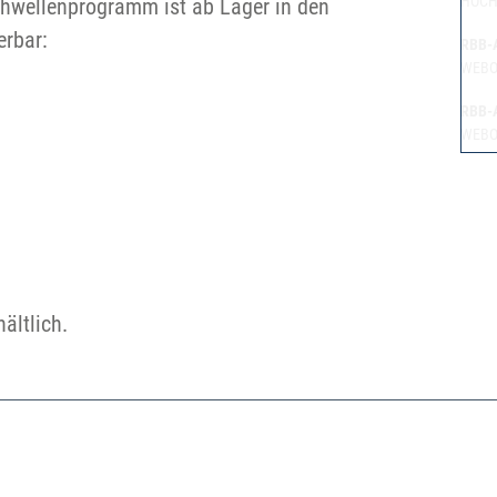
HOCH
hwellenprogramm ist ab Lager in den
erbar:
RBB-
WEBO
RBB-
WEBO
ältlich.