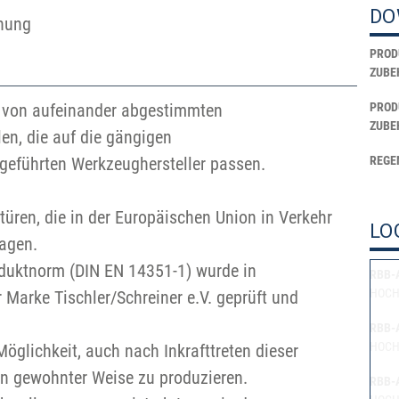
DO
nnung
PROD
ZUBE
m von aufeinander abgestimmten
PROD
ZUBE
n, die auf die gängigen
geführten Werkzeughersteller passen.
REGE
üren, die in der Europäischen Union in Verkehr
LO
agen.
oduktnorm (DIN EN 14351-1) wurde in
RBB-
HOCH
Marke Tischler/Schreiner e.V. geprüft und
RBB-
HOCH
öglichkeit, auch nach Inkrafttreten dieser
in gewohnter Weise zu produzieren.
RBB-