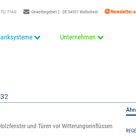
Newsletter 
72/ 774-0
Gewerbegebiet 2 · DE 54531 Wallscheid
banksysteme
Unternehmen
932
Ähn
olzfenster und Türen vor Witterungseinflüssen
REGE