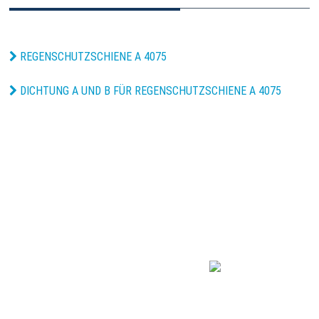
REGENSCHUTZSCHIENE A 4075
DICHTUNG A UND B FÜR REGENSCHUTZSCHIENE A 4075
R·B·B Aluminium
Profiltechnik AG
Gewerbegebiet 2
DE 54531 Wallscheid
+49 (0) 6572/ 774-0
e-mail