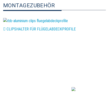
MONTAGEZUBEHÖR
CLIPSHALTER FÜR FLÜGELABDECKPROFILE
R·B·B Aluminium
Profiltechnik AG
Gewerbegebiet 2
DE 54531 Wallscheid
+49 (0) 6572/ 774-0
e-mail