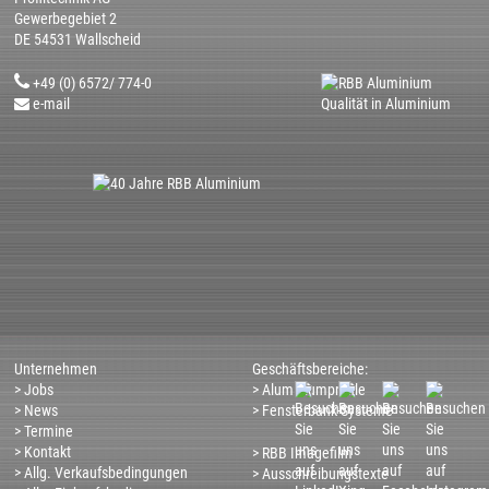
Gewerbegebiet 2
DE 54531 Wallscheid
+49 (0) 6572/ 774-0
e-mail
Unternehmen
Geschäftsbereiche:
> Jobs
> Aluminiumprofile
> News
> Fensterbank-Systeme
> Termine
>
Kontakt
> RBB Imagefilm
> Allg. Verkaufsbedingungen
> Ausschreibungstexte