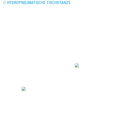
HYDROPNEUMATISCHE TISCHSTANZE
R·B·B Aluminium
Profiltechnik AG
Gewerbegebiet 2
DE 54531 Wallscheid
+49 (0) 6572/ 774-0
e-mail